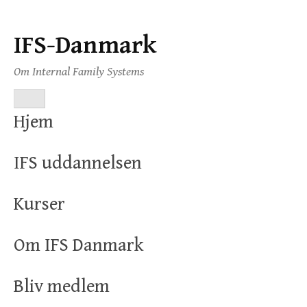
IFS-Danmark
Skip
to
Om Internal Family Systems
content
MENU
Hjem
IFS uddannelsen
Kurser
Om IFS Danmark
Bliv medlem